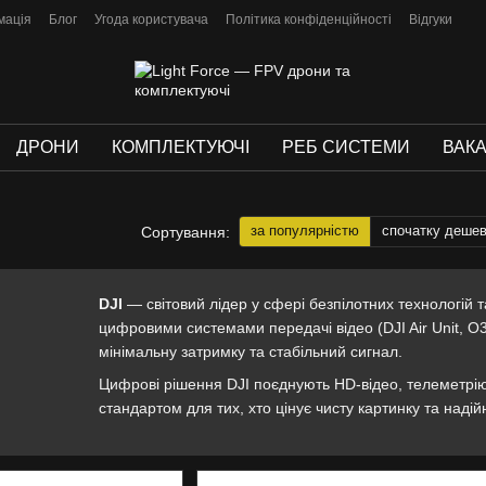
мація
Блог
Угода користувача
Політика конфіденційності
Відгуки
ДРОНИ
КОМПЛЕКТУЮЧІ
РЕБ СИСТЕМИ
ВАКА
за популярністю
спочатку деше
Сортування:
DJI
— світовий лідер у сфері безпілотних технологій 
цифровими системами передачі відео (DJI Air Unit, O3 
мінімальну затримку та стабільний сигнал.
Цифрові рішення DJI поєднують HD-відео, телеметрію
стандартом для тих, хто цінує чисту картинку та надійні
У магазині
Lightforce
доступні оригінальні модулі DJI
Допоможемо підібрати сумісну конфігурацію під вашу