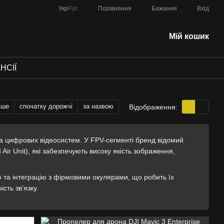
Порівняння
Укр
Рус
Бажання
Вхід
Мій кошик
НСІЇ
вше
спочатку дорожчі
за назвою
Відображення:
та цифрових відеосистем. У FPV-сегменті бренд відомий
Air Unit), які забезпечують високу якість зображення,
 та інтеграцію з фірмовими окулярами, що робить їх
сть зв’язку.
 для FPV-збірок, включаючи Air Unit, камери та аксесуари.
 раму, живлення та систему керування.