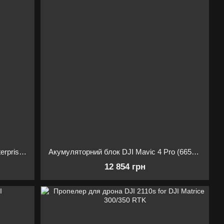
Акумуляторний блок DJI Mavic 3 Enterprise Battery Kit (P05)+3-батареї та зарядний пристрій
Акумуляторний блок DJI Mavic 4 Pro (6654 мАгод) Intelligent Flight Battery
12 854 грн