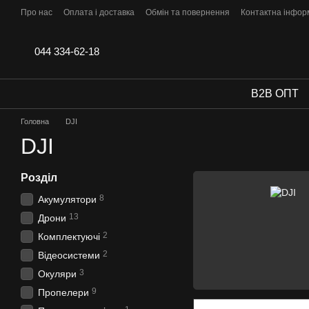
Перейти до основного контенту
Про нас
Оплата і доставка
Обмін та повернення
Контактна інфор
044 334-62-18
B2B ОПТ
Головна
DJI
DJI
Розділ
8
Акумулятори
13
Дрони
2
Комплектуючі
2
Відеосистеми
3
Окуляри
9
Пропелери