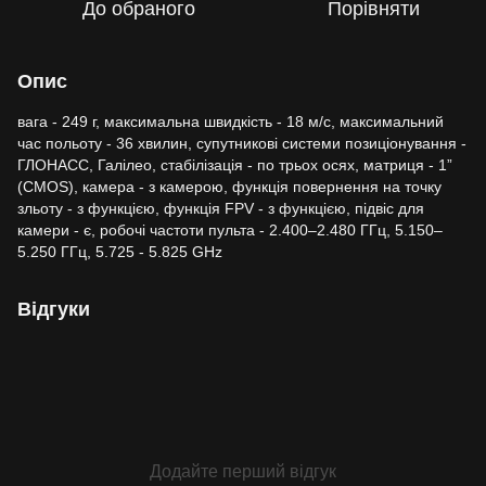
До обраного
Порівняти
Опис
вага - 249 г, максимальна швидкість - 18 м/с, максимальний
час польоту - 36 хвилин, супутникові системи позиціонування -
ГЛОНАСС, Галілео, стабілізація - по трьох осях, матриця - 1”
(CMOS), камера - з камерою, функція повернення на точку
зльоту - з функцією, функція FPV - з функцією, підвіс для
камери - є, робочі частоти пульта - 2.400–2.480 ГГц, 5.150–
5.250 ГГц, 5.725 - 5.825 GHz
Відгуки
Додайте перший відгук