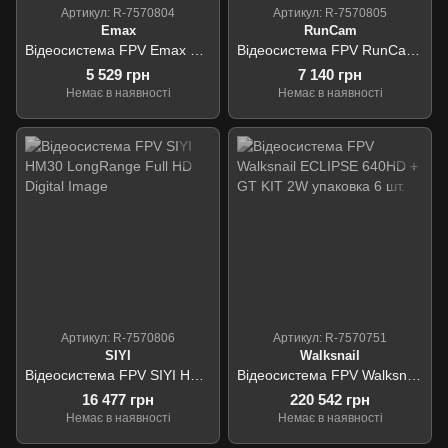
Артикул: R-7570804
Артикул: R-7570805
Emax
RunCam
Відеосистема FPV Emax Wyvern Link OpenIPC 800mW VTX V2
Відеосистема FPV RunCam WiFiLink-RX Digital HD Receiver
5 529 грн
7 140 грн
Немає в наявності
Немає в наявності
Артикул: R-7570806
Артикул: R-7570751
SIYI
Walksnail
Відеосистема FPV SIYI HM30 LongRange Full HD Digital Image
Відеосистема FPV Walksnail ECLIPSE 640HD + GT KIT 2W упаковка 6 шт.
16 477 грн
220 542 грн
Немає в наявності
Немає в наявності