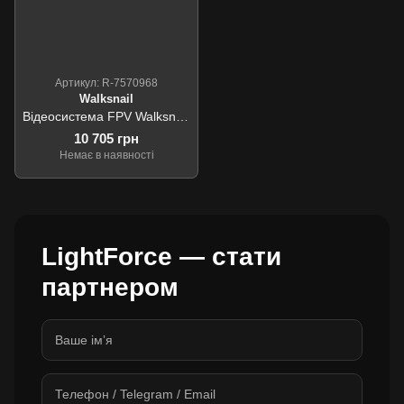
Артикул: R-7570968
Walksnail
Відеосистема FPV Walksnail Ascent GT Pro Z8 VTX 4W
10 705 грн
Немає в наявності
LightForce — стати
партнером