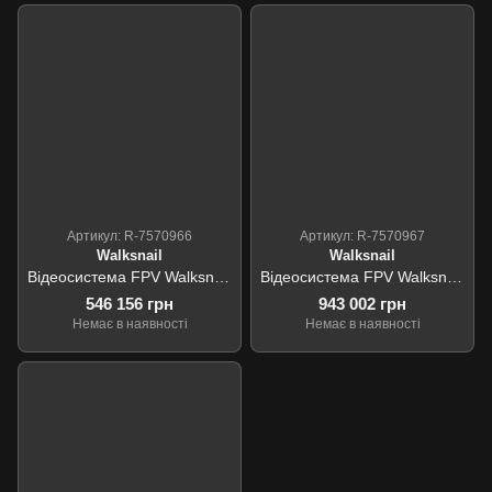
Артикул: R-7570966
Артикул: R-7570967
Walksnail
Walksnail
Відеосистема FPV Walksnail ECLIPSE 009HD + Ascent GT Pro VTX 4W упаковка 10 шт.
Відеосистема FPV Walksnail Ascent GT Pro VTX 4W упаковка 100 шт.
546 156 грн
943 002 грн
Немає в наявності
Немає в наявності