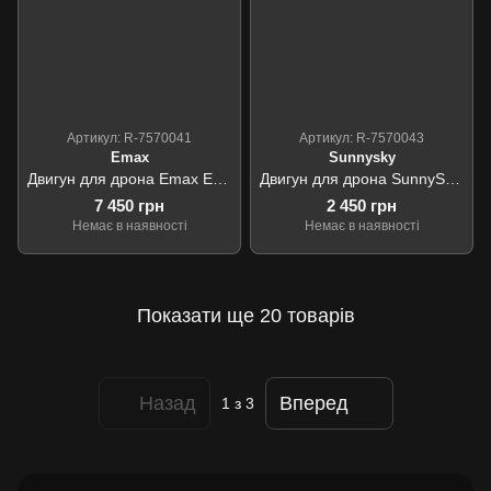
Артикул: R-7570041
Артикул: R-7570043
Emax
Sunnysky
Двигун для дрона Emax ECO II 5345 170KV - Model A with Solid shaft
Двигун для дрона SunnySky Series V3 X2814 V3 Brushless Motors 1000KV
7 450 грн
2 450 грн
Немає в наявності
Немає в наявності
Показати ще 20 товарів
Назад
Вперед
1
з 3