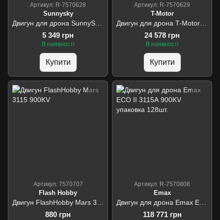
Артикул: R-7570628
Артикул: R-7570629
Sunnysky
T-Motor
Двигун для дрона SunnySky X4120 V3 860KV
Двигун для дрона T-Motor AT8025 70CC KV190
5 349 грн
24 578 грн
В наявності
В наявності
Купити
Купити
Артикул: 7570707
Артикул: R-7570808
Flash Hobby
Emax
Двигун FlashHobby Mars 3115 900KV
Двигун для дрона Emax ECO II 3115А 900KV упаковка 128шт.
880 грн
118 771 грн