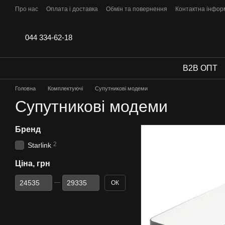
Перейти до основного контенту
Про нас
Оплата і доставка
Обмін та повернення
Контактна інфор
044 334-62-18
B2B ОПТ
Головна
Комплектуючі
Супутникові модеми
Супутникові модеми
Бренд
2
Starlink
Ціна, грн
Від Ціна, грн
До Ціна, грн
ОК