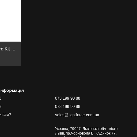
Супутниковий модем Starlink Standard Kit V4 EU Gen3
 інформація
8
073 199 90 88
8
073 199 90 88
sales@lightforce.com.ua
и вам?
Україна, 79047, Львівська обл., місто
Львів, пр.Чорновола В., будинок 77,