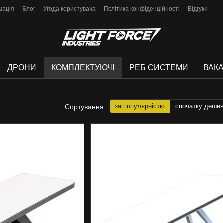
мація
Блог
Угода користувача
Політика конфіденційності
Відгуки
ДРОНИ
КОМПЛЕКТУЮЧІ
РЕБ СИСТЕМИ
ВАКА
за популярністю
спочатку деше
Сортування: