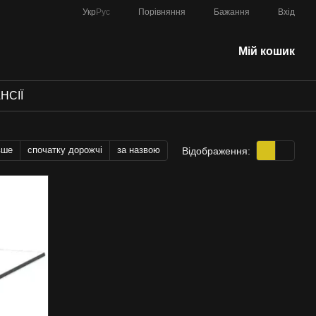
Порівняння
Укр
Рус
Бажання
Вхід
Мій кошик
НСІЇ
вше
спочатку дорожчі
за назвою
Відображення: