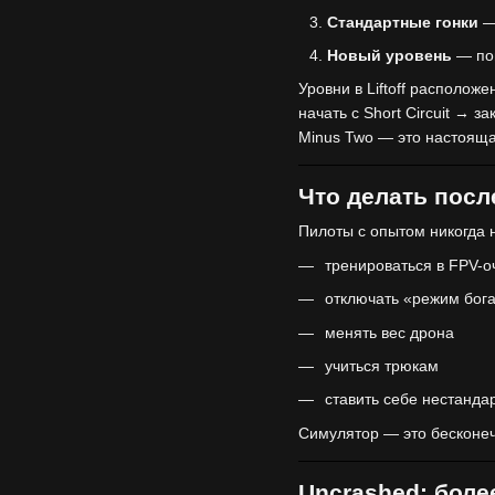
Стандартные гонки
— 
Новый уровень
— пов
Уровни в Liftoff располож
начать с Short Circuit → з
Minus Two — это настояща
Что делать посл
Пилоты с опытом никогда 
тренироваться в FPV-о
отключать «режим бог
менять вес дрона
учиться трюкам
ставить себе нестанда
Симулятор — это бесконеч
Uncrashed: боле