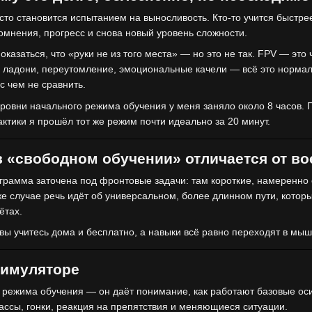
то становится испытанием на выносливость. Кто-то учится быстрее,
омнения, прогресс и снова новый уровень сложности.
оказаться, что «руки не из того места» — но это не так. FPV — это
 ладони, переутомление, эмоциональные качели — всё это нормальн
 чем не сравнить.
уровни начального режима обучения у меня заняло около 8 часов.
актики я прошёл тот же режим почти идеально за 20 минут.
 «свободном обучении» отличается от во
грамма заточена под фронтовые задачи: там короткие, намеренн
е случае речь идёт об универсальном, более длинном пути, которы
ётах.
ы учитесь дома и бесплатно, а навыки всё равно переходят в мыш
симуляторе
 режима обучения — он даёт понимание, как работают базовые оси
ассы, гонки, реакция на препятствия и меняющиеся ситуации.