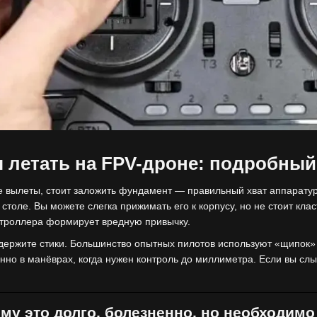
я летать на FPV-дроне: подробный
 вылеты, стоит заложить фундамент — правильный хват аппаратур
и столе. Вы можете слегка прижимать его к корпусу, но не стоит кла
нтроллера формирует вредную привычку.
держите стики. Большинство опытных пилотов используют «щипок»
енно в манёврах, когда нужен контроль до миллиметра. Если вы с
му это долго, болезненно, но необходимо