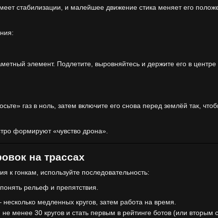
еет стабилизации, и малейшее движение стика меняет его положен
ния:
аметный элемент. Подлетите, выровняйтесь и держите его в центре 
сьте» газ в ноль, затем включите его снова перед землёй так, что
тро формируют «чувство дрона».
овок на трассах
ия к гонкам, используйте последовательность:
понять рельеф и препятствия.
несколько медленных кругов, затем работа на время.
не менее 30 кругов и стать первым в рейтинге ботов (или вторым