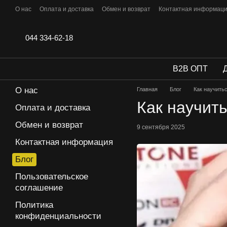
Перейти к основному контенту
О нас
Оплата и доставка
Обмен и возврат
Контактная информац
Отзывы
044 334-62-18
B2B ОПТ
О нас
Главная
Блог
Как научитьс
Как научит
Оплата и доставка
Обмен и возврат
9 сентября 2025
Контактная информация
Блог
Пользовательское
соглашение
Политика
конфиденциальности