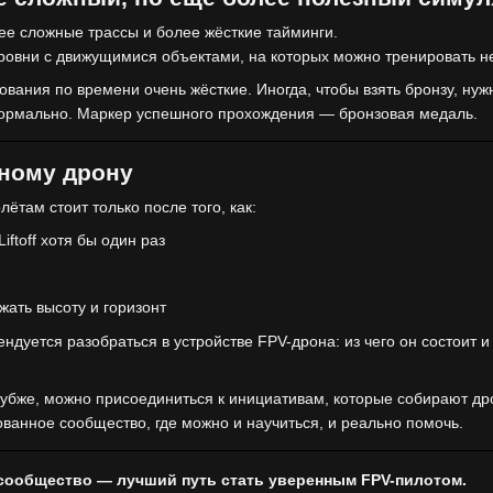
ее сложные трассы и более жёсткие тайминги.
уровни с движущимися объектами, на которых можно тренировать 
ебования по времени очень жёсткие. Иногда, чтобы взять бронзу, ну
ормально. Маркер успешного прохождения — бронзовая медаль.
ьному дрону
ётам стоит только после того, как:
iftoff хотя бы один раз
жать высоту и горизонт
дуется разобраться в устройстве FPV-дрона: из чего он состоит и
глубже, можно присоединиться к инициативам, которые собирают др
ованное сообщество, где можно и научиться, и реально помочь.
 сообщество — лучший путь стать уверенным FPV-пилотом.