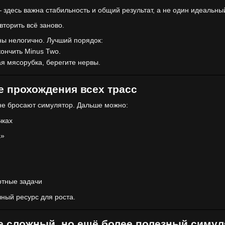
здесь важна стабильность и общий результат, а не один идеальны
торить всё заново.
ены нелогично. Лучший порядок:
акончить Minus Two.
я мясорубка, берегите нервы.
е прохождения всех трасс
не бросают симулятор. Дальше можно:
чках
а»
ртные задачи
ный ресурс для роста.
е сложный, но ещё более полезный симул