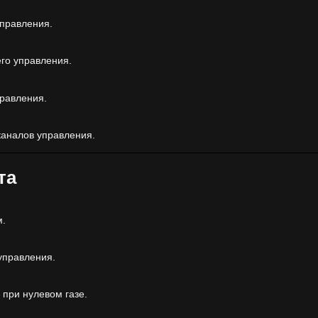
правления.
го управления.
равления.
каналов управления.
та
м.
управления.
при нулевом газе.