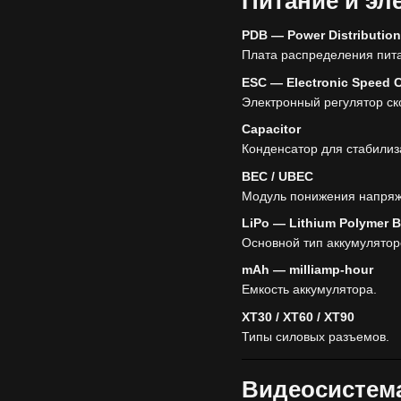
Питание и эл
PDB — Power Distributio
Плата распределения пит
ESC — Electronic Speed C
Электронный регулятор ск
Capacitor
Конденсатор для стабилиз
BEC / UBEC
Модуль понижения напряж
LiPo — Lithium Polymer B
Основной тип аккумулятор
mAh — milliamp-hour
Емкость аккумулятора.
XT30 / XT60 / XT90
Типы силовых разъемов.
Видеосистем