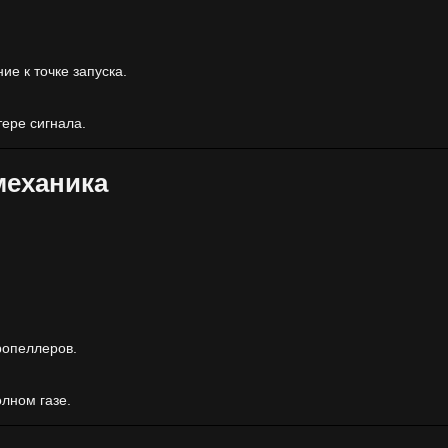
е к точке запуска.
тере сигнала.
механика
опеллеров.
лном газе.