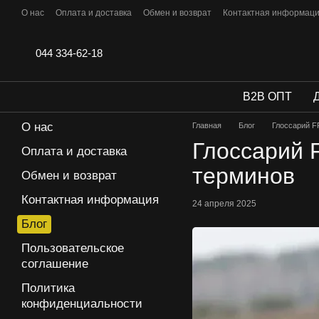
Перейти к основному контенту
О нас
Оплата и доставка
Обмен и возврат
Контактная информац
Отзывы
044 334-62-18
B2B ОПТ
О нас
Главная
Блог
Глоссарий F
Глоссарий 
Оплата и доставка
терминов
Обмен и возврат
Контактная информация
24 апреля 2025
Блог
Пользовательское
соглашение
Политика
конфиденциальности