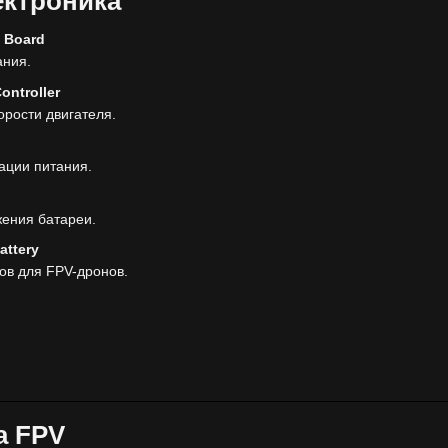
ектроника
n Board
ания.
ontroller
орости двигателя.
ации питания.
ения батареи.
attery
ов для FPV-дронов.
а FPV