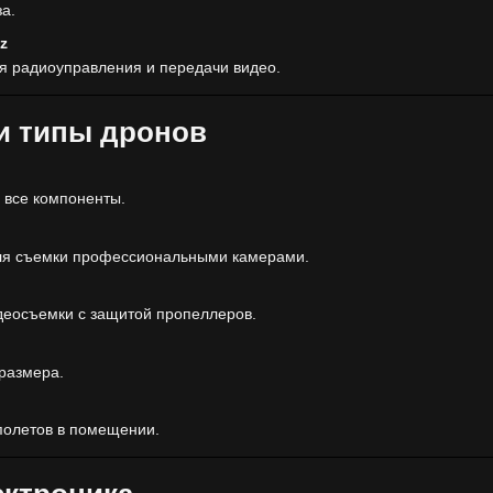
а.
Hz
я радиоуправления и передачи видео.
и типы дронов
я все компоненты.
ля съемки профессиональными камерами.
деосъемки с защитой пропеллеров.
размера.
олетов в помещении.