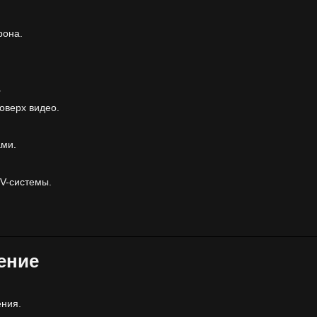
рона.
y
оверх видео.
ами.
V-системы.
ение
ения.