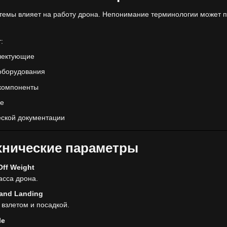
емы влияет на работу дрона. Непонимание терминологии может п
:
лектующие
оборудования
 компоненты
ке
еской документации
хнические параметры
ff Weight
асса дрона.
 and Landing
 взлетом и посадкой.
le