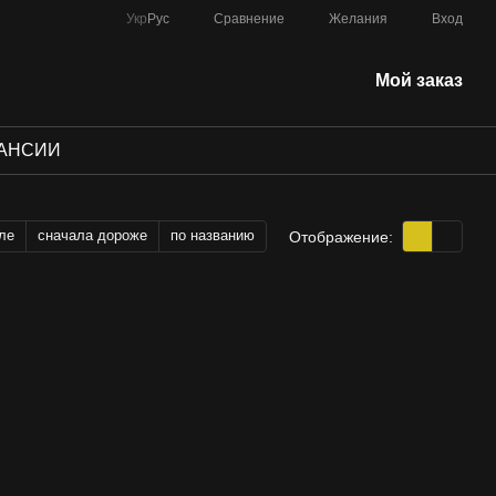
Сравнение
Укр
Рус
Желания
Вход
Мой заказ
АНСИИ
ле
сначала дороже
по названию
Отображение: