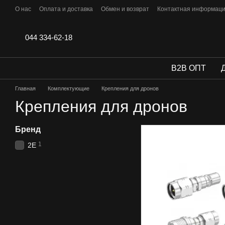
Перейти к основному контенту
О нас
Оплата и доставка
Обмен и возврат
Контактная информац
Отзывы
044 334-62-18
B2B ОПТ
Главная
Комплектующие
Крепления для дронов
Крепления для дронов
Бренд
1
2E