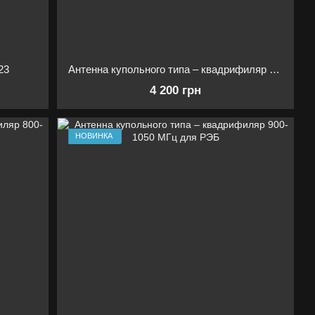
23
Антенна купольного типа – квадрифиляр 420–550 МГц для РЭБ
4 200 грн
НОВИНКА