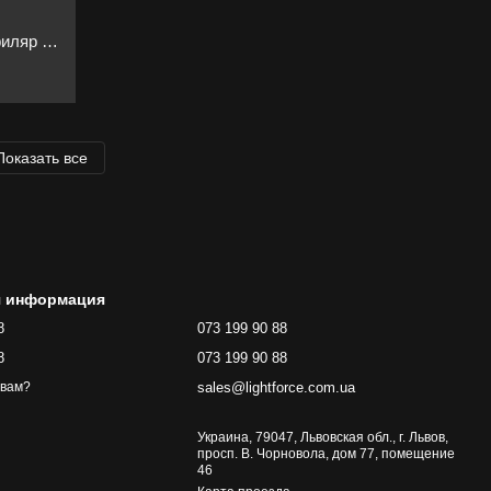
Антенны купольного типа – квадрифиляр «4 в 1»
Показать все
я информация
8
073 199 90 88
8
073 199 90 88
sales@lightforce.com.ua
 вам?
Украина, 79047, Львовская обл., г. Львов,
просп. В. Чорновола, дом 77, помещение
46