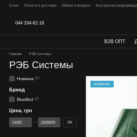
Перейти к основному контенту
О нас
Оплата и доставка
Обмен и возврат
Контактная информац
Отзывы
044 334-62-18
B2B ОПТ
Главная
РЭБ Системы
РЭБ Системы
43
Новинка
НОВИНКА
Бренд
43
BlueBird
Цена, грн
От Цена, грн
До Цена, грн
OK