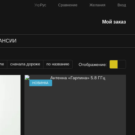
Сравнение
Укр
Рус
Желания
Вход
Мой заказ
АНСИИ
ле
сначала дороже
по названию
Отображение:
НОВИНКА