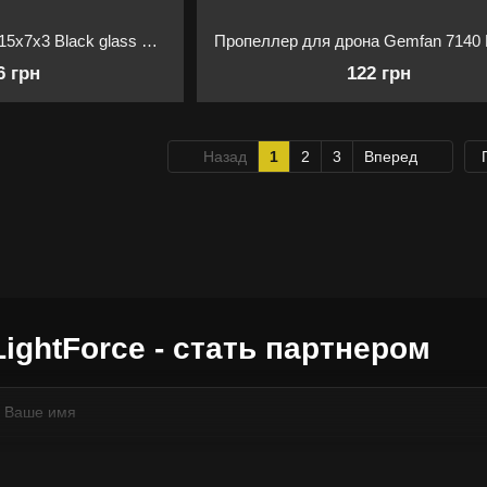
Пропеллеры HQProp 15x7x3 Black glass Fiber Nylon (2CCW+2CW)
6 грн
122 грн
Назад
1
2
3
Вперед
LightForce - стать партнером