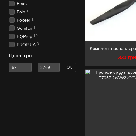
1
Emax
1
Eolo
1
Foxeer
15
Gemfan
10
HQProp
3
PROP UA
Цена, грн
330 гр
От Цена, грн
До Цена, грн
OK