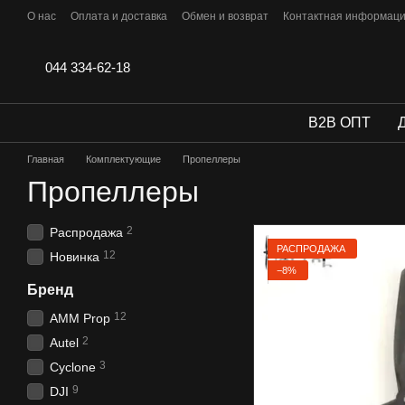
Перейти к основному контенту
О нас
Оплата и доставка
Обмен и возврат
Контактная информац
Отзывы
044 334-62-18
B2B ОПТ
Главная
Комплектующие
Пропеллеры
Пропеллеры
2
Распродажа
РАСПРОДАЖА
12
Новинка
−8%
Бренд
12
AMM Prop
2
Autel
3
Cyclone
9
DJI