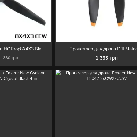
Комплект пропеллеров HQProp8X4X3 Black glass Fiber Nylon 8040
Пропеллер для дрона DJI Matri
н
1 333 грн
360 грн