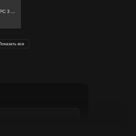
Пропеллер для дрона Gemfan 7140 PC 3 Blade - Black 2xCW/2xCCW
Показать все