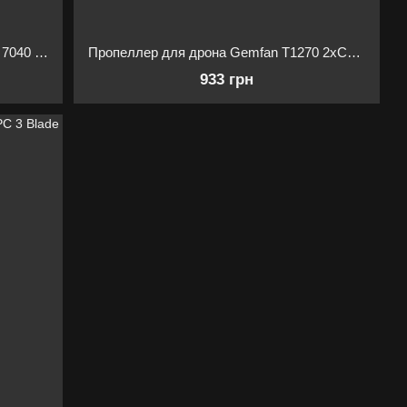
Пропеллер для дрона Gemfan Flash 7040 7 Inch 3-Blade 7X4X3 PC CW CCW Propeller for RC M
Пропеллер для дрона Gemfan T1270 2xCW2xCCW
933 грн