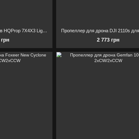
Комплект пропеллеров HQProp 7X4X3 Light Grey (2CW+2CCW)
 грн
2 773 грн