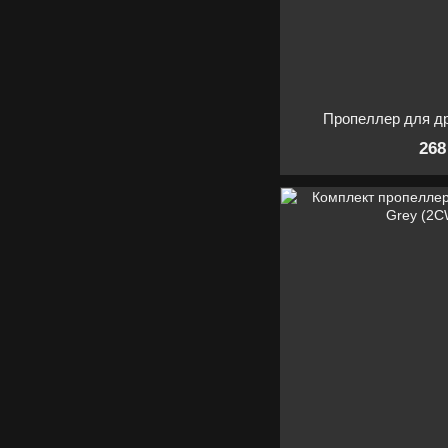
Пропеллер для д
268