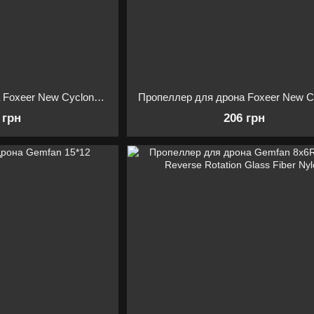
Пропеллер для дрона Foxeer New Cyclone T7057 2xCW2xCCW Crystal Black 4шт
 грн
206 грн