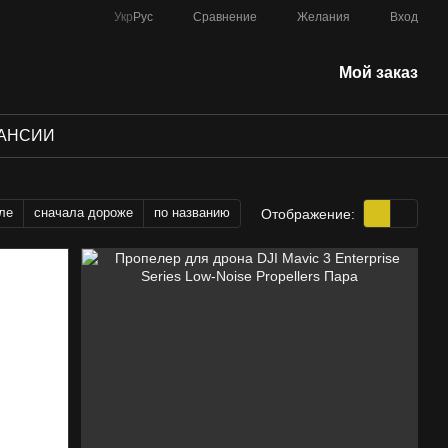
Сравнение
Укр
Рус
Желания
Вход
Мой заказ
АНСИИ
ле
сначала дороже
по названию
Отображение: