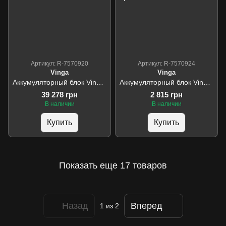
Артикул: R-7570920
Артикул: R-7570924
Vinga
Vinga
Аккумуляторный блок Vinga Li-Ion 6S3P 15000mAh коробка 10 шт
Аккумуляторный блок Vinga Li-ion 6S2P 11000mAh с балансировочной проволокой
39 278 грн
2 815 грн
В наличии
В наличии
Купить
Купить
Показать еще 17 товаров
Назад
Вперед
1
из 2