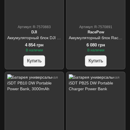
Артикул: R-7570883
Артикул: R-7570891
DJI
RacePow
Аккумуляторный блок DJI WB37 Intelligent LiPo Battery Pack для Select DJI Accessorie
Аккумуляторный блок RacePow Lipo 6s 12000mAh 60C XT60
4 854 грн
6 080 грн
В наличии
В наличии
Купить
Купить