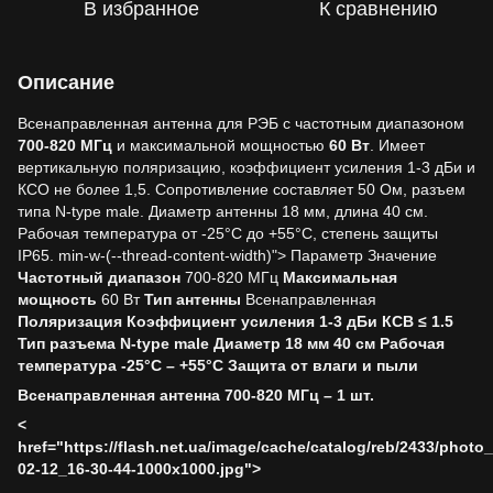
В избранное
К сравнению
Описание
Всенаправленная антенна для РЭБ с частотным диапазоном
700-820 МГц
и максимальной мощностью
60 Вт
. Имеет
вертикальную поляризацию, коэффициент усиления 1-3 дБи и
КСО не более 1,5. Сопротивление составляет 50 Ом, разъем
типа N-type male. Диаметр антенны 18 мм, длина 40 см.
Рабочая температура от -25°C до +55°C, степень защиты
IP65. min-w-(--thread-content-width)"> Параметр Значение
Частотный диапазон
700-820 МГц
Максимальная
мощность
60 Вт
Тип антенны
Всенаправленная
Поляризация
Коэффициент усиления
1-3 дБи
КСВ
≤ 1.5
Тип разъема
N-type male
Диаметр
18 мм 40 см
Рабочая
температура
-25°C – +55°C
Защита от влаги и пыли
Всенаправленная антенна 700-820 МГц – 1 шт.
<
href="https://flash.net.ua/image/cache/catalog/reb/2433/photo
02-12_16-30-44-1000x1000.jpg">