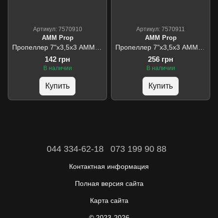
Артикул: 7570910
Артикул: 7570911
AMM Prop
AMM Prop
Пропеллер 7"х3,5х3 АММ для FPV полиамид армированный стекловолокном 4 шт (2-CW, 2-CCW)
Пропеллер 7"х3,5х3 АММ для FPV полиамид карбононаполненный 4 шт (2-CW, 2-CCW)
142 грн
256 грн
В наличии
В наличии
Купить
Купить
044 334-62-18
073 199 90 88
Контактная информация
Полная версия сайта
Карта сайта
© 2023-2026