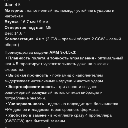
Шаг
: 4.5
Материал
: наполненный полиамид - устойчив к ударам и
нагрузкам
Втулка
: 16.7 мм / 9 мм
Отверстие под вал
: M5
Вес
: 14.6 г
Комплектация
: 4 шт. (2 CW – правый оборот, 2 CCW – левый
оборот)
Преимущества модели
AMM 9x4.5x3:
•
Плавность полета и точность управления
- оптимальный
шаг 4.5 гарантирует чувствительность даже на высоких
скоростях.
•
Высокая прочность
- полиамид с наполнителем
выдерживает интенсивные нагрузки и частые удары.
•
Энергоэффективность
- три лопасти создают
равномерный воздушный поток, снижая вибрации и
потребление энергии.
•
Универсальность
- идеально подходит для большинства
FPV-дронов и квадрокоптеров среднего формата.
•
Удобство в замене
- в комплекте сразу 4 пропеллера
(CW/CCW) для быстрой замены.