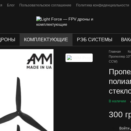
ия
Блог
Пользовательское соглашение
Политика конфиденциальности
ДРОНЫ
КОМПЛЕКТУЮЩИЕ
РЭБ СИСТЕМЫ
ВАК
Главная
К
Пропеллер 10"
CCW)
Пропе
полиа
стекл
В наличии
300 г
Войти
%