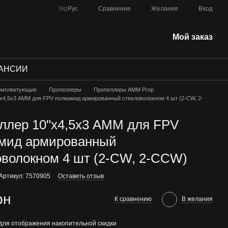
Сравнение
Укр
Рус
Желания
Вход
Мой заказ
АНСИИ
омплектующие
Пропеллеры
Пропеллеры AMM Prop
х4,5х3 АММ для FPV полиамид армированный стекловолокном 4 шт (2-CW, 2-
ллер 10"х4,5х3 АММ для FPV
мид армированный
оволокном 4 шт (2-CW, 2-CCW)
Артикул: 7570905
Оставить отзыв
рн
К сравнению
В желания
для отображения накопительной скидки