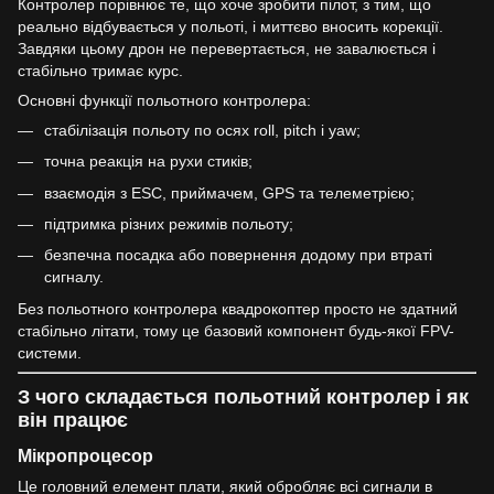
Контролер порівнює те, що хоче зробити пілот, з тим, що
реально відбувається у польоті, і миттєво вносить корекції.
Завдяки цьому дрон не перевертається, не завалюється і
стабільно тримає курс.
Основні функції польотного контролера:
стабілізація польоту по осях roll, pitch і yaw;
точна реакція на рухи стиків;
взаємодія з ESC, приймачем, GPS та телеметрією;
підтримка різних режимів польоту;
безпечна посадка або повернення додому при втраті
сигналу.
Без польотного контролера квадрокоптер просто не здатний
стабільно літати, тому це базовий компонент будь-якої FPV-
системи.
З чого складається польотний контролер і як
він працює
Мікропроцесор
Це головний елемент плати, який обробляє всі сигнали в