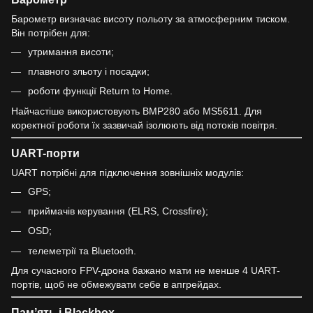
Барометр визначає висоту польоту за атмосферним тиском.
Він потрібен для:
утримання висоти;
плавного зльоту і посадки;
роботи функції Return to Home.
Найчастіше використовують BMP280 або MS5611. Для
коректної роботи їх зазвичай ізолюють від потоків повітря.
UART-порти
UART потрібні для підключення зовнішніх модулів:
GPS;
приймачів керування (ELRS, Crossfire);
OSD;
телеметрії та Bluetooth.
Для сучасного FPV-дрона бажано мати не менше 4 UART-
портів, щоб не обмежувати себе в апгрейдах.
Памʼять і Blackbox