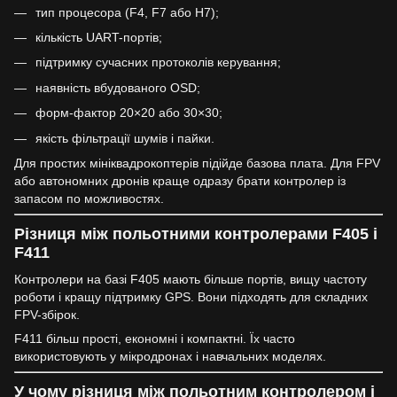
тип процесора (F4, F7 або H7);
кількість UART-портів;
підтримку сучасних протоколів керування;
наявність вбудованого OSD;
форм-фактор 20×20 або 30×30;
якість фільтрації шумів і пайки.
Для простих мініквадрокоптерів підійде базова плата. Для FPV
або автономних дронів краще одразу брати контролер із
запасом по можливостях.
Різниця між польотними контролерами F405 і
F411
Контролери на базі F405 мають більше портів, вищу частоту
роботи і кращу підтримку GPS. Вони підходять для складних
FPV-збірок.
F411 більш прості, економні і компактні. Їх часто
використовують у мікродронах і навчальних моделях.
У чому різниця між польотним контролером і