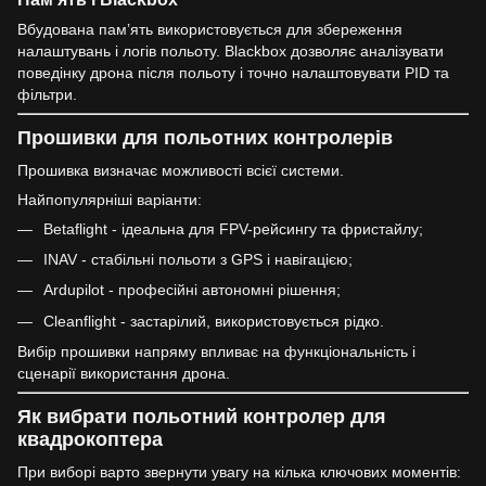
Вбудована памʼять використовується для збереження
налаштувань і логів польоту. Blackbox дозволяє аналізувати
поведінку дрона після польоту і точно налаштовувати PID та
фільтри.
Прошивки для польотних контролерів
Прошивка визначає можливості всієї системи.
Найпопулярніші варіанти:
Betaflight - ідеальна для FPV-рейсингу та фристайлу;
INAV - стабільні польоти з GPS і навігацією;
Ardupilot - професійні автономні рішення;
Cleanflight - застарілий, використовується рідко.
Вибір прошивки напряму впливає на функціональність і
сценарії використання дрона.
Як вибрати польотний контролер для
квадрокоптера
При виборі варто звернути увагу на кілька ключових моментів: