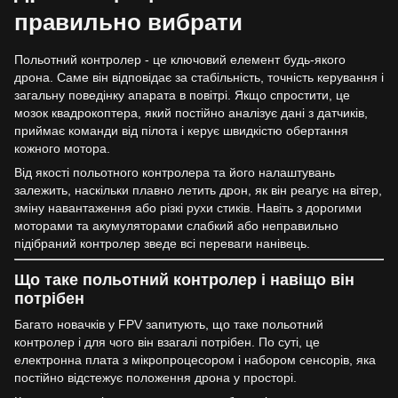
правильно вибрати
Польотний контролер - це ключовий елемент будь-якого
дрона. Саме він відповідає за стабільність, точність керування і
загальну поведінку апарата в повітрі. Якщо спростити, це
мозок квадрокоптера, який постійно аналізує дані з датчиків,
приймає команди від пілота і керує швидкістю обертання
кожного мотора.
Від якості польотного контролера та його налаштувань
залежить, наскільки плавно летить дрон, як він реагує на вітер,
зміну навантаження або різкі рухи стиків. Навіть з дорогими
моторами та акумуляторами слабкий або неправильно
підібраний контролер зведе всі переваги нанівець.
Що таке польотний контролер і навіщо він
потрібен
Багато новачків у FPV запитують, що таке польотний
контролер і для чого він взагалі потрібен. По суті, це
електронна плата з мікропроцесором і набором сенсорів, яка
постійно відстежує положення дрона у просторі.