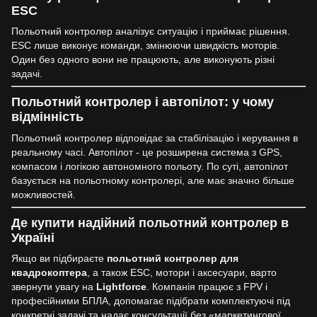
ESC
Польотний контролер аналізує ситуацію і приймає рішення.
ESC лише виконує команди, змінюючи швидкість моторів.
Один без одного вони не працюють, але виконують різні
задачі.
Польотний контролер і автопілот: у чому
відмінність
Польотний контролер відповідає за стабілізацію і керування в
реальному часі. Автопілот - це розширена система з GPS,
компасом і логікою автономного польоту. По суті, автопілот
базується на польотному контролері, але має значно більше
можливостей.
Де купити надійний польотний контролер в
Україні
Якщо ви підбираєте
польотний контролер для
квадрокоптера
, а також ESC, мотори і аксесуари, варто
звернути увагу на
Lightforce
. Компанія працює з FPV і
професійними БПЛА, допомагає підібрати комплектуючі під
конкретні задачі та надає консультації без «маркетингової