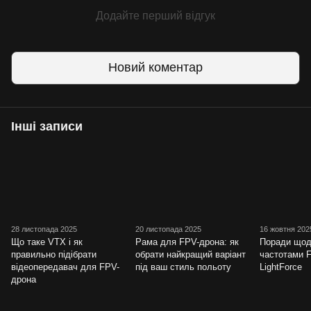
Додайте перший відгук
Новий коментар
Інші записи
28 листопада 2025
20 листопада 2025
16 жовтня 202
Що таке VTX і як
Рама для FPV-дрона: як
Поради щод
правильно підібрати
обрати найкращий варіант
частотами 
відеопередавач для FPV-
під ваш стиль польоту
LightForce
дрона