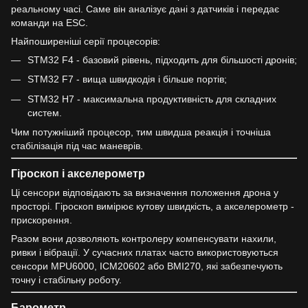
реальному часі. Саме він аналізує дані з датчиків і передає
команди на ESC.
Найпоширеніші серії процесорів:
STM32 F4 - базовий рівень, підходить для більшості дронів;
STM32 F7 - вища швидкодія і більше портів;
STM32 H7 - максимальна продуктивність для складних
систем.
Чим потужніший процесор, тим швидша реакція і точніша
стабілізація під час маневрів.
Гіроскоп і акселерометр
Ці сенсори відповідають за визначення положення дрона у
просторі. Гіроскоп вимірює кутову швидкість, а акселерометр -
прискорення.
Разом вони дозволяють контролеру компенсувати нахили,
ривки і вібрації. У сучасних платах часто використовуються
сенсори MPU6000, ICM20602 або BMI270, які забезпечують
точну і стабільну роботу.
Барометр