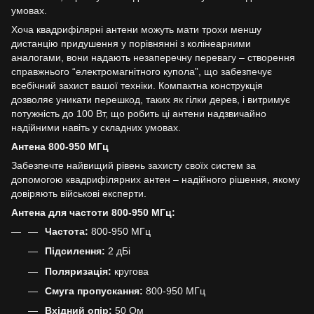
умовах.
Хоча квадрифілярні антени можуть мати трохи меншу
дистанцію придушення у порівнянні з колінеарними
аналогами, вони надають незаперечну перевагу – створення
справжнього “електромагнітного купола”, що забезпечує
всебічний захист вашої техніки. Компактна конструкція
дозволяє уникати перешкод, таких як гілки дерев, і витримує
потужність до 100 Вт, що робить ці антени надзвичайно
надійними навіть у складних умовах.
Антена 800-950 МГц
Забезпечте найвищий рівень захисту своїх систем за
допомогою квадрифілярних антен – надійного рішення, якому
довіряють військові експерти.
Антена для частоти 800-950 МГц:
Частота:
800-950 МГц
Підсилення:
2 дБі
Поляризація:
кругова
Смуга пропускання:
800-950 МГц
Вхідний опір:
50 Ом