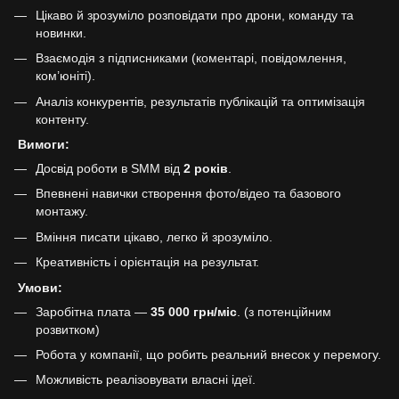
Цікаво й зрозуміло розповідати про дрони, команду та
новинки.
Взаємодія з підписниками (коментарі, повідомлення,
ком’юніті).
Аналіз конкурентів, результатів публікацій та оптимізація
контенту.
Вимоги:
Досвід роботи в SMM від
2 років
.
Впевнені навички створення фото/відео та базового
монтажу.
Вміння писати цікаво, легко й зрозуміло.
Креативність і орієнтація на результат.
Умови:
Заробітна плата —
35 000 грн/міс
. (з потенційним
розвитком)
Робота у компанії, що робить реальний внесок у перемогу.
Можливість реалізовувати власні ідеї.