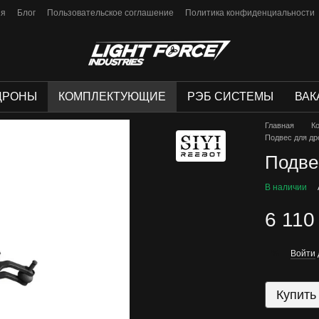
ия
Блог
Пользовательское соглашение
Политика конфиденциальности
ДРОНЫ
КОМПЛЕКТУЮЩИЕ
РЭБ СИСТЕМЫ
ВАК
Главная
К
Подвес для дро
Подве
В наличии
6 110
Войти
%
Купить