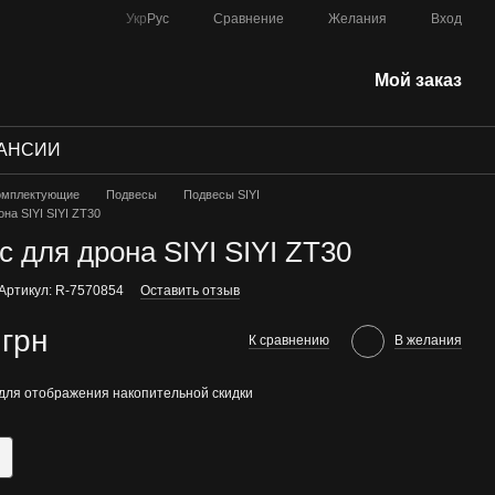
Сравнение
Укр
Рус
Желания
Вход
Мой заказ
АНСИИ
омплектующие
Подвесы
Подвесы SIYI
на SIYI SIYI ZT30
с для дрона SIYI SIYI ZT30
Артикул: R-7570854
Оставить отзыв
 грн
К сравнению
В желания
для отображения накопительной скидки