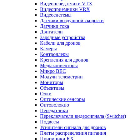
Видеопередатчики VTX
Видеоприемники VRX
Видеосистемы
Датчики воздушной скорости
Датчики тока
Двигатели
Зарядные устройства
Кабели для дронов
Камеры
Контроллеры
Крепления для дронов
Медіаконверторы
Микро BEC
Модули телеметрии
Мониторы
Объективы
Очки
Оптические сенсоры
Оптоволокно
Передатчики
Переключатели видеосигнала (Switcher)
Подвесы
Усилители сигнала для дронов
Платы распределения питания
Приемники RX