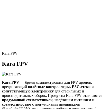
Kara FPV
Kara FPV
Kara FPV
— бренд комплектующих для FPV-дронов,
предлагающий
полётные контроллеры, ESC-стеки и
сопутствующую электронику
для стабильных и
производительных сборок. Продукты Kara FPV отличаются
продуманной схемотехникой, надёжным питанием и
совместимостью
с популярными прошивками
(Betaflight/INAV), что позволяет добиться предсказуемой