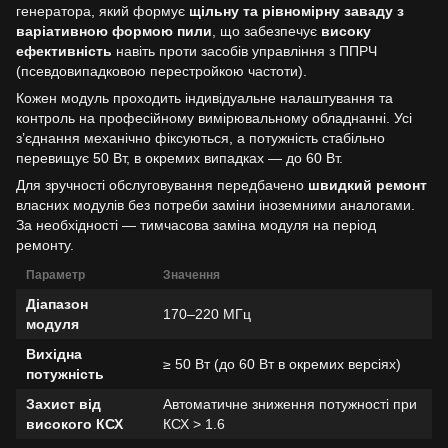
генератора, який формує
щільну та рівномірну заваду з
варіативною формою пили
, що забезпечує
високу
ефективність
навіть проти засобів управління з ППРЧ
(псевдовипадковою перестройкою частоти).
Кожен модуль проходить індивідуальне налаштування та
контроль на професійному вимірювальному обладнанні. Усі
з’єднання механічно фіксуються, а потужність стабільно
перевищує 50 Вт, в окремих випадках — до 60 Вт.
Для зручності обслуговування передбачено
швидкий ремонт
власних модулів без потреби заміни іноземними аналогами.
За необхідності — тимчасова заміна модуля на період
ремонту.
Параметр
Значення
Діапазон
170–220 МГц
модуля
Вихідна
≥ 50 Вт (до 60 Вт в окремих версіях)
потужність
Захист від
Автоматичне зниження потужності при
високого КСХ
КСХ > 1.6