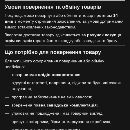
Умови повернення та обміну товарів
Покупець може повернути або обміняти товар протягом
14
днів
з моменту отримання замовлення, за умови дотримання
вимог, встановлених законодавством.
Зворотна доставка товару здійснюється
за рахунок покупця
,
окрім випадків гарантійного випадку або заводського браку.
Що потрібно для повернення товару
Для успішного оформлення повернення або обміну
необхідно:
товар
не має слідів використання
;
відсутні потертості, подряпини, відколи та будь-які ознаки
втручання;
програмне забезпечення не змінювалося;
збережена
повна заводська комплектація
;
упаковка не пошкоджена і має товарний вигляд;
присутні всі ярлики, бірки та маркування виробника;
є документ, що підтверджує покупку.