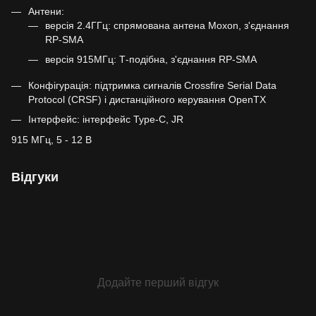
Антени:
версія 2.4ГГц: спрямована антена Moxon, з'єднання
RP-SMA
версія 915МГц: Т-подібна, з'єднання RP-SMA
Конфігурація: підтримка сигналів Crossfire Serial Data
Protocol (CRSF) і дистанційного керування OpenTX
Інтерфейс: інтерфейс Type-C, JR
915 МГц, 5 - 12 В
Відгуки
Додайте перший відгук