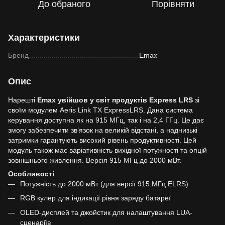
До обраного
Порівняти
Характеристики
Бренд
Emax
Опис
Нарешті
Emax увійшов у світ продуктів Express LRS
зі
своїм модулем Aeris Link TX ExpressLRS. Дана система
керування доступна як на 915 МГц, так і на 2,4 ГГц. Це дає
змогу забезпечити зв’язок на великій відстані, а наднизькі
затримки гарантують високий рівень продуктивності. Цей
модуль також має варіативність вихідної потужності та опцій
зовнішнього живлення. Версія 915 МГц до 2000 мВт.
Особливості
Потужність до 2000 мВт (для версії 915 МГц ELRS)
RGB кулер для індикації рівня заряду батареї
OLED-дисплей та джойстик для налаштування LUA-
сценаріїв