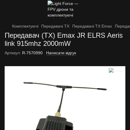
Комплектуючі
Передавачі TX
Передавачі TX Emax
Передав
Передавач (TX) Emax JR ELRS Aeris
link 915mhz 2000mW
Артикул:
R-7570990
Написати відгук