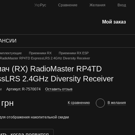
Сравнение
Укр
Рус
Желания
Вход
Мой заказ
АНСИИ
омплектующие
Приемники RX
Приемники RX ESP
RadioMaster RP4TD ExpressLRS 2.4GHz Diversity Receiver
ач (RX) RadioMaster RP4TD
sLRS 2.4GHz Diversity Receiver
ии
Артикул: R-7570074
Оставить отзыв
 грн
К сравнению
В желания
для отображения накопительной скидки
ть, когда появится