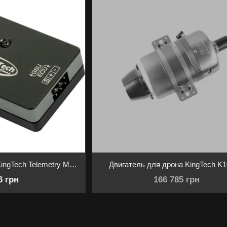
Модуль телеметрии KingTech Telemetry Module
Двигатель для дрона KingTech K
6 грн
166 785 грн