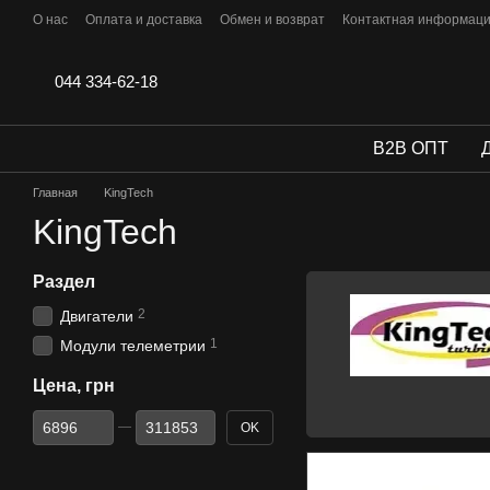
Перейти к основному контенту
О нас
Оплата и доставка
Обмен и возврат
Контактная информац
Отзывы
044 334-62-18
B2B ОПТ
Главная
KingTech
KingTech
Раздел
2
Двигатели
1
Модули телеметрии
Цена, грн
От Цена, грн
До Цена, грн
OK