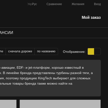
Сравнение
Укр
Рус
Желания
Вход
Мой заказ
АНСИИ
ле
сначала дороже
по названию
Отображение:
-авиации, EDF- и jet-платформ, хорошо известный в
. В линейке бренда представлены турбины разной тяги, а
ия, поэтому продукцию KingTech выбирают для сложных
ельные товары бренда также можно найти на