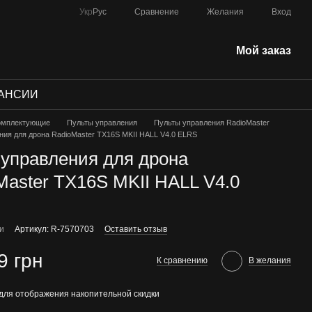
Сравнение
Укр
Рус
Желания
Вход
Мой заказ
АНСИИ
омплектующие
Пульты управления
Пульты управления RadioMaster
ния для дрона RadioMaster TX16S MKII HALL V4.0 ELRS
 управления для дрона
Master TX16S MKII HALL V4.0
ии
Артикул: R-7570703
Оставить отзыв
9 грн
К сравнению
В желания
для отображения накопительной скидки