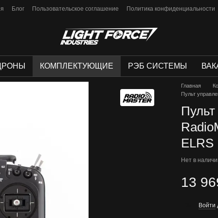
ия
Блог
Пользовательское соглашение
Политика конфиденциальности
ДРОНЫ
КОМПЛЕКТУЮЩИЕ
РЭБ СИСТЕМЫ
ВАК
Главная
К
Пульт управле
Пульт
Radio
ELRS
Нет в налич
13 96
Войти
%