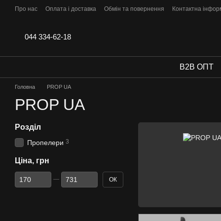
Перейти до основного контенту
Про нас
Оплата і доставка
Обмін та повернення
Контактна інфор
044 334-62-18
B2B ОПТ
Головна
PROP UA
PROP UA
Розділ
3
Пропелери
Ціна, грн
Від Ціна, грн
До Ціна, грн
ОК