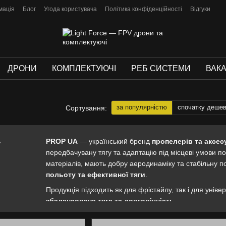
мація
Блог
Угода користувача
Політика конфіденційності
Відгуки
ДРОНИ
КОМПЛЕКТУЮЧІ
РЕБ СИСТЕМИ
ВАКА
за популярністю
спочатку деше
Сортування:
PROP UA
— український бренд
пропелерів та аксес
передбачувану тягу та адаптацію під місцеві умови п
матеріалів, мають добру аеродинаміку та стабільну по
польоту та ефективної тяги
.
Продукція підходить як для фрістайлу, так і для унів
збалансована тяга та довговічність
.
У магазині
Lightforce
доступні оригінальні пропелер