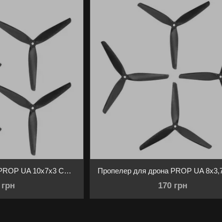
оптимальний варіант під ваші мотори та стиль польот
Пропелер для дрона PROP UA 10x7x3 CARBON FIBER 2СW+2CCW
 грн
170 грн