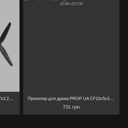
у для максимальної продуктивності.
Пропелер для дрона PROP UA 8x3,7x3 2СW+2CCW
Пропелер для дрона PROP UA CF10х5x3 2СW+2CCW
731 грн