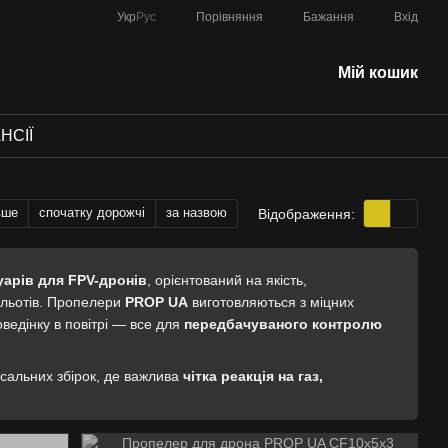
Порівняння
Укр
Рус
Бажання
Вхід
Мій кошик
НСІЇ
вше
спочатку дорожчі
за назвою
Відображення:
уарів для FPV-дронів
, орієнтований на якість,
ольотів. Пропелери
PROP UA
виготовляються з міцних
ведінку в повітрі — все для
передбачуваного контролю
ерсальних збірок, де важлива
чітка реакція на газ,
и
PROP UA
різних розмірів та кроків. Допоможемо підібрати